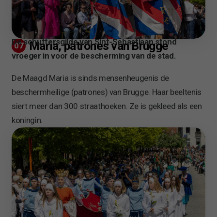
De schuttersgilde van Sint-Sebastiaan stond
Maria, patrones van Brugge
07
vroeger in voor de bescherming van de stad.
De Maagd Maria is sinds mensenheugenis de
beschermheilige (patrones) van Brugge. Haar beeltenis
siert meer dan 300 straathoeken. Ze is gekleed als een
koningin.