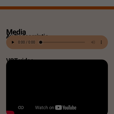
Media
Audiodescriptie
VGT video