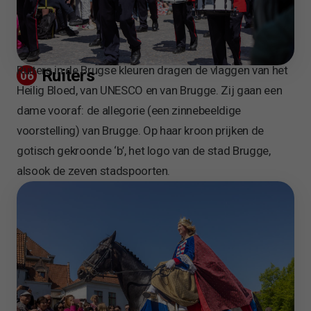
Ruiters in de Brugse kleuren dragen de vlaggen van het
Ruiters
06
Heilig Bloed, van UNESCO en van Brugge. Zij gaan een
dame vooraf: de allegorie (een zinnebeeldige
voorstelling) van Brugge. Op haar kroon prijken de
gotisch gekroonde ‘b’, het logo van de stad Brugge,
alsook de zeven stadspoorten.