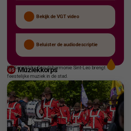
Bekijk de VGT video
Beluister de audiodescriptie
De Koninklijke Scoutsharmonie Sint-Leo brengt
Muziekkorps
05
feestelijke muziek in de stad.