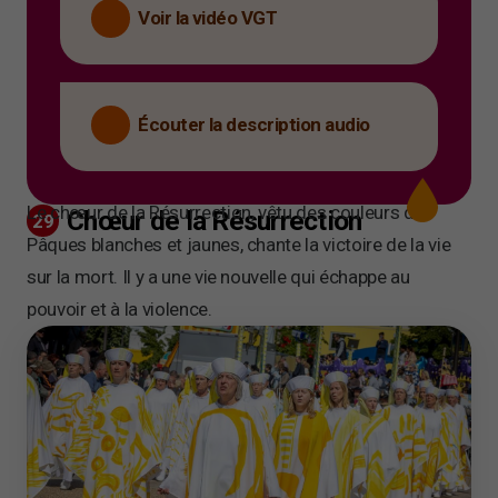
Voir la vidéo VGT
Écouter la description audio
Le chœur de la Résurrection, vêtu des couleurs de
Chœur de la Résurrection
29
Pâques blanches et jaunes, chante la victoire de la vie
sur la mort. Il y a une vie nouvelle qui échappe au
pouvoir et à la violence.