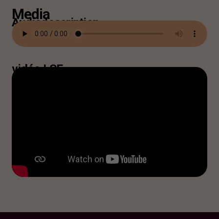
Media
Audiodescription
vidéo LSF