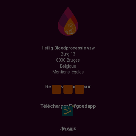
Heilig Bloedprocessie vzw
Burg 13
8000 Bruges
Belgique
Mentions légales
Retrouvez-nous sur
Télécharger Erfgoedapp
Je suis
Visiteur