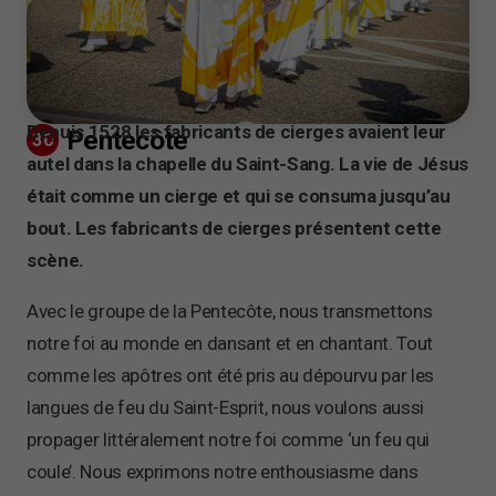
Depuis 1528 les fabricants de cierges avaient leur
Pentecôte
30
autel dans la chapelle du Saint-Sang. La vie de Jésus
était comme un cierge et qui se consuma jusqu’au
bout. Les fabricants de cierges présentent cette
scène.
Avec le groupe de la Pentecôte, nous transmettons
notre foi au monde en dansant et en chantant. Tout
comme les apôtres ont été pris au dépourvu par les
langues de feu du Saint-Esprit, nous voulons aussi
propager littéralement notre foi comme ‘un feu qui
coule’. Nous exprimons notre enthousiasme dans