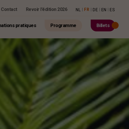
Contact
Revoir l’édition 2026
|
|
|
|
FR
NL
DE
EN
ES
mations pratiques
Programme
Billets