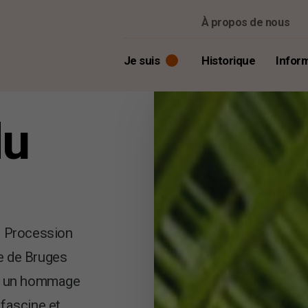
À propos de nous
Je suis
Historique
Infor
du
Visiteur
Presse & média
Collaborateur ou candidat
le Procession
ue de Bruges
st un hommage
 fascine et