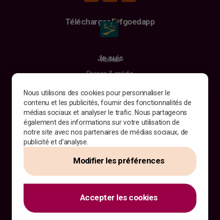
Télécharger Erfgoedapp
Je suis
Visiteur
Presse & média
Collaborateur ou candidat
Nous utilisons des cookies pour personnaliser le
contenu et les publicités, fournir des fonctionnalités de
Événement
médias sociaux et analyser le trafic. Nous partageons
Programme
également des informations sur votre utilisation de
Informations pratiques
notre site avec nos partenaires de médias sociaux, de
Revoir 2026
publicité et d'analyse.
Modifier les préférences
Infos
Historique
À propos de nous
Contact
Accepter les cookies
WEBSITE BY
YOOLS