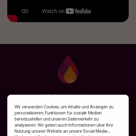
Heilig Bloedprocessie vzw
Burg 13
Wir verwenden Cookies, um Inhalte und Anzeigen zu
8000 Brügge
personalisieren, Funktionen für soziale Medien
Belgien
bereitzustellen und unseren Datenverkehr zu
Rechtliche Hinweise
analysieren. Wir geben auch Informationen über Ihre
Nutzung unserer Website an unsere Social Media-,
Vind ons ook op