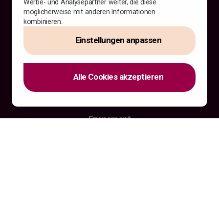
Werbe- und Analysepartner weiter, die diese
möglicherweise mit anderen Informationen
kombinieren.
Download Erfgoedapp
Einstellungen anpassen
Ich bin
Besucher
Alle Cookies akzeptieren
Presse und Medien
Mitarbeiter oder Kandidat
Evenement
Programm
Praktische Informationen
Rückblick 2026
Information
Historisches
Über uns
Contact