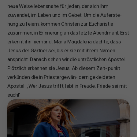
neue Weise lebensnahe für jeden, der sich ihm
zuwendet, im Leben und im Gebet. Um die Auferste-
A
hung zu feiern, kommen Christen zur Eucharistie
zusammen, in Erinnerung an das letzte Abendmahl. Erst
erkennt ihn niemand. Maria Magdalena dachte, dass
Jesus der Gärtner sei, bis er sie mit ihrem Namen
anspricht. Danach sehen wir die untröstlichen Apostel.
Plötzlich erkennen sie Jesus. Ab diesem Zeit- punkt
verkünden die in Priestergewän- dern gekleideten
Apostel: „Wer Jesus trifft, lebt in Freude. Friede sei mit
euch!’