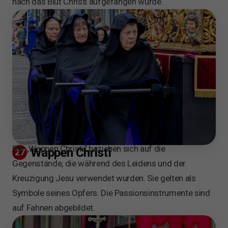
nach das Blut Christi aufgefangen wurde.
Die „Wappen Christi“ beziehen sich auf die
Wappen Christi
27
Gegenstände, die während des Leidens und der
Kreuzigung Jesu verwendet wurden. Sie gelten als
Symbole seines Opfers. Die Passionsinstrumente sind
auf Fahnen abgebildet.