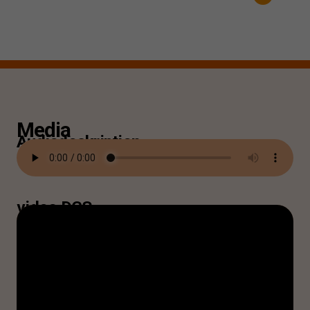
Media
Audiodeskription
video DGS