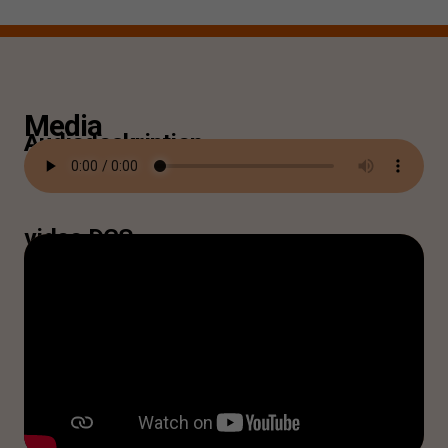
Media
Audiodeskription
video DGS