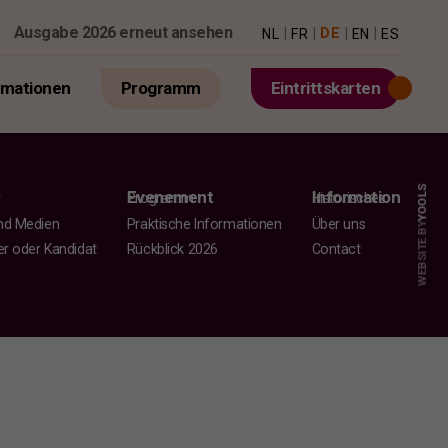
Ausgabe 2026 erneut ansehen
|
|
|
|
DE
NL
FR
EN
ES
rmationen
Programm
Eintrittskarten
YOOLS
Evenement
Information
r
Programm
Historisches
nd Medien
Praktische Informationen
Über uns
WEBSITE BY
er oder Kandidat
Rückblick 2026
Contact