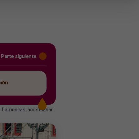
Parte siguiente
ción
des flamencas, acompañan