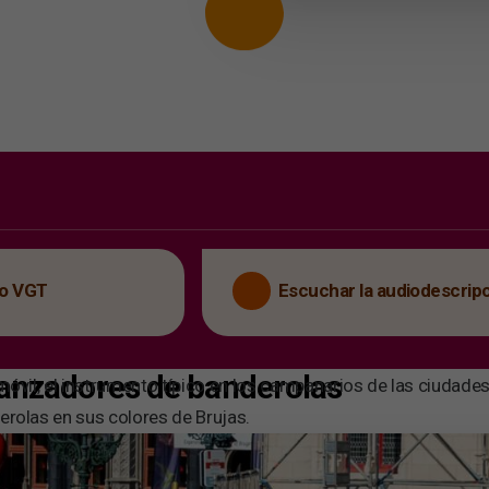
eo VGT
Escuchar la audiodescrip
 lanzadores de banderolas
 móvil, el instrumento típico en los campanarios de las ciuda
erolas en sus colores de Brujas.