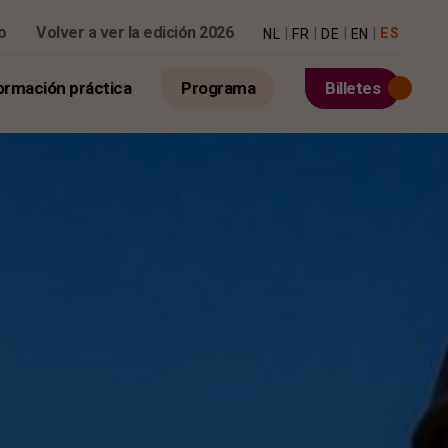
o
Volver a ver la edición 2026
|
|
|
|
ES
NL
FR
DE
EN
ormación práctica
Programa
Billetes