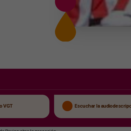
eo VGT
Escuchar la audiodescrip