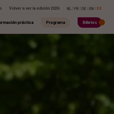
o
Volver a ver la edición 2026
|
|
|
|
ES
NL
FR
DE
EN
ormación práctica
Programa
Billetes