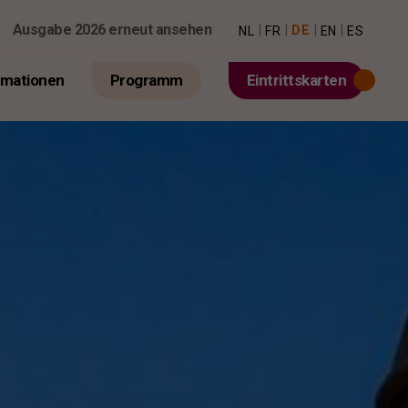
Ausgabe 2026 erneut ansehen
|
|
|
|
DE
NL
FR
EN
ES
rmationen
Programm
Eintrittskarten