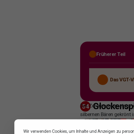
Früherer Teil
Das VGT-V
Glockensp
Der Zeremonienmeister de
54
silbernen Bären gekrönt 
Wir verwenden Cookies, um Inhalte und Anzeigen zu persona