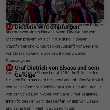
Rot und Weiß sind die Farben des Wappens von Brügge,
Diederik wird empfangen
32
überragt von einem blauen Löwen. Eine Gruppe von
Mädchen präsentiert sich in Kleidung in diesen
Stadtfarben und kündigt so die Ankunft von Diederik
von Elsass sowie die Geschichte des Zweiten
Kreuzzugs an.
Graf Dietrich von Elsass und sein
33
Graf Dietrich von Elsass bringt 1150 die Reliquie des
Gefolge
Heiligen Bluts aus dem Heiligen Land mit. Der Graf wird
von seiner Gemahlin Sybilla von Anjou und Abt Leonius
von der Sankt-Bertin-Abtei von Saint-Omar begleitet.
Ihnen folgen der Sohn des Grafen, Philipp von Elsass
und seine Gattin Mathilde von Portugal.