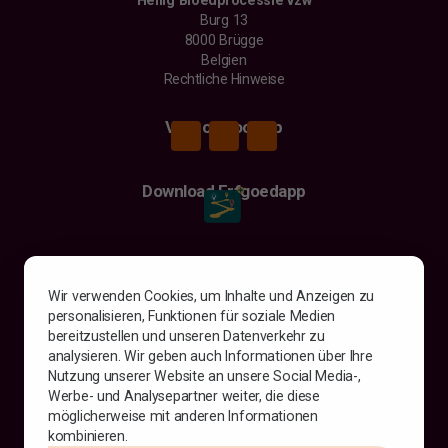
Burg 13
8000 Brügge
Belgien
Rechtliche Hinweise
Vind ons ook op
Download Erfgoedapp
Ich bin
Besucher
Wir verwenden Cookies, um Inhalte und Anzeigen zu
Presse und Medien
personalisieren, Funktionen für soziale Medien
Mitarbeiter oder Kandidat
bereitzustellen und unseren Datenverkehr zu
analysieren. Wir geben auch Informationen über Ihre
Evenement
Nutzung unserer Website an unsere Social Media-,
Programm
Werbe- und Analysepartner weiter, die diese
Praktische Informationen
möglicherweise mit anderen Informationen
Rückblick 2026
kombinieren.